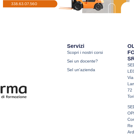
Servizi
O
F
Scopri i nostri corsi
S
Sei un docente?
SE
SeI un'azienda
LE
Via
La
72
Tor
SE
OP
Co
Re
Ard